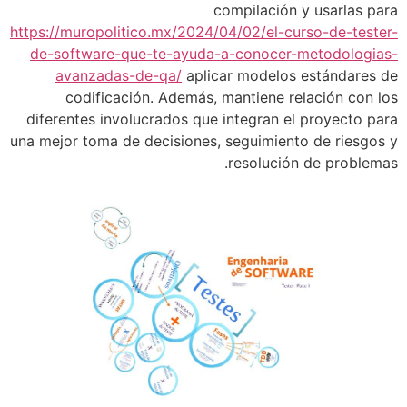
compilación
https://muropolitico.mx/2024/04/02/el-c
de-software-que-te-ayuda-a-conocer
avanzadas-de-qa/
aplicar modelo
codificación. Además, mantiene r
diferentes involucrados que integran 
una mejor toma de decisiones, seguimien
resolució